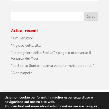
Articoli recenti
“Kim Servizio”
“Il gioco della vita”
“La preghiera della Scolta” spiegata attraverso il
Vangelo dei Magi
“Lo Spirito Santo… spinta verso le mete personali”
“A bruciapelo”
Usiamo i cookie per fornirti la miglior esperienza d'uso e
Associazione Italiana Guide e Scouts d'Europa Cattolici
navigazione sul nostro sito web.
via Anicia, 10 • 00153 Roma • tel: 065884430 • email: infofse@fse.it
You can find out more about which cookies we are using or
CODICE FISCALE: 80441060581