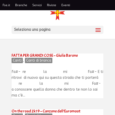
Fse.it
Branche
Servizi
Riviste
Eventi
Seleziona una pagina
FATTA PER GRANDI COSE – Giulia Barone
Canti
,
Canti di branca
fa#- re la mi fa#- E ti
ritrovi di nuovo qui su questa strada che ti porterà
re la mi Fa#-
a conoscere quella donna che dentro te non lo sai
ma c’è...
On the road 2k19 – Canzone dell’Euromoot