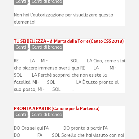
Canti
,
Canti di branca
Non hai l’autorizzazione per visualizzare questo
elemento!
TU SEI BELLEZZA – di Marta della Torre (Canto CSS 2018)
Canti
,
Canti di branca
RE LA MI­- SOL LA Ciao, come stai
che piacere immenso averti qua RE LA MI-
SOL LA Perché scoprirai che non esiste la
fatalità. MI- SOL LA È tutto pronto al
suo posto, MI- SOL ...
PRONTA A PARTIR (Canone per la Partenza)
Canti
,
Canti di branca
DO Ora sei qui FA DO pronta a partir FA
DO FA SOL Sorella che hai vissuto con noi