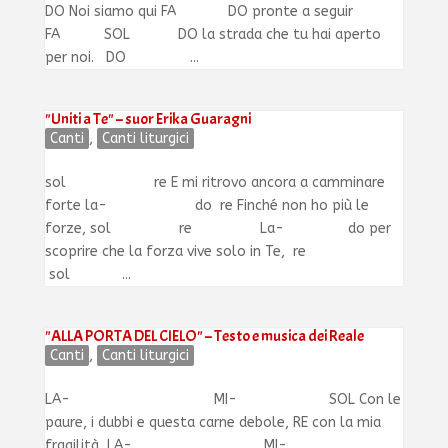
DO Noi siamo qui FA DO pronte a seguir
FA SOL DO la strada che tu hai aperto
per noi. DO ...
"Uniti a Te" – suor Erika Guaragni
Canti
,
Canti liturgici
sol re E mi ritrovo ancora a camminare
forte la- do re Finché non ho più le
forze, sol re La- do per
scoprire che la forza vive solo in Te, re
sol ...
"ALLA PORTA DEL CIELO" – Testo e musica dei Reale
Canti
,
Canti liturgici
LA- MI- SOL Con le
paure, i dubbi e questa carne debole, RE con la mia
fragilità, LA- MI-