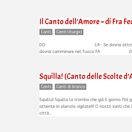
Il Canto dell’Amore – di Fra F
Canti
,
Canti liturgici
DO LA- Se dovrai attraversare il
dovrai camminare nel fuoco FA DO 
Squilla! (Canto delle Scolte d’
Canti
,
Canti di branca
Squilla! Squilla la tromba che già il giorno finì
attente in silenzio vigilate!!! O nostri santi ch
città...