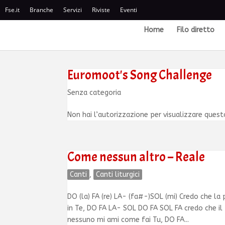
Fse.it
Branche
Servizi
Riviste
Eventi
Home
Filo diretto
Euromoot's Song Challenge
Senza categoria
Non hai l’autorizzazione per visualizzare ques
Come nessun altro – Reale
Canti
,
Canti liturgici
DO (la) FA (re) LA- (fa#-)SOL (mi) Credo che la
in Te, DO FA LA- SOL DO FA SOL FA credo che il
nessuno mi ami come fai Tu, DO FA...