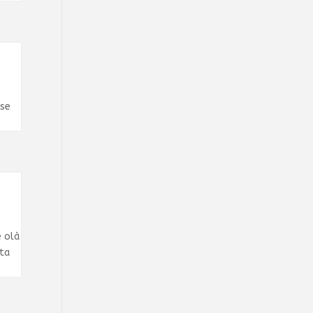
se
 olà
sta