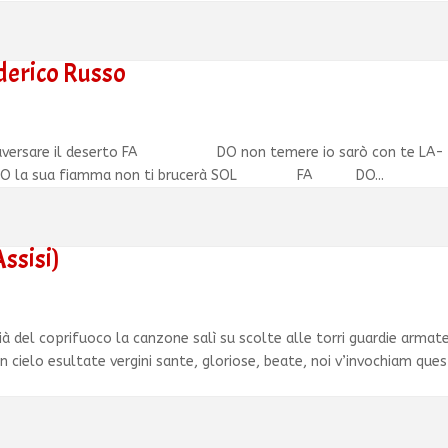
ederico Russo
 deserto FA DO non temere io sarò con te LA- 
la sua fiamma non ti brucerà SOL FA DO...
Assisi)
 già del coprifuoco la canzone salì su scolte alle torri guardie armate
e in cielo esultate vergini sante, gloriose, beate, noi v’invochiam que