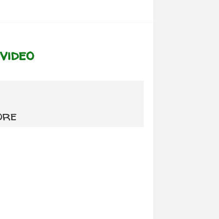
video
ore