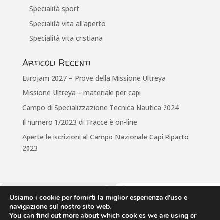
Specialità sport
Specialità vita all'aperto
Specialità vita cristiana
Articoli Recenti
Eurojam 2027 – Prove della Missione Ultreya
Missione Ultreya – materiale per capi
Campo di Specializzazione Tecnica Nautica 2024
Il numero 1/2023 di Tracce è on-line
Aperte le iscrizioni al Campo Nazionale Capi Riparto
2023
Usiamo i cookie per fornirti la miglior esperienza d'uso e
Associazione Italiana Guide e Scouts d'Europa Cattolici
navigazione sul nostro sito web.
via Anicia, 10 • 00153 Roma • tel: 065884430 • email: infofse@fse.it
You can find out more about which cookies we are using or
CODICE FISCALE: 80441060581