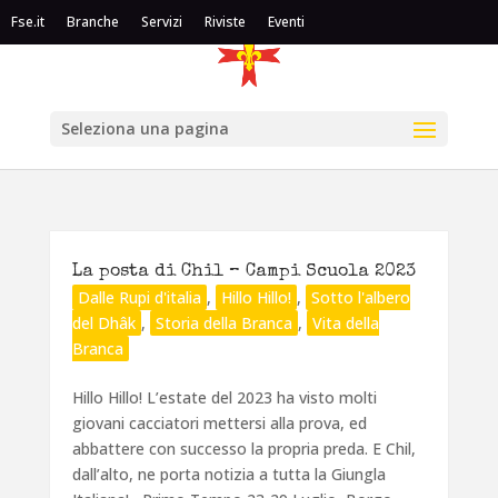
Fse.it
Branche
Servizi
Riviste
Eventi
Seleziona una pagina
La posta di Chil – Campi Scuola 2023
Dalle Rupi d'italia
,
Hillo Hillo!
,
Sotto l'albero
del Dhâk
,
Storia della Branca
,
Vita della
Branca
Hillo Hillo! L’estate del 2023 ha visto molti
giovani cacciatori mettersi alla prova, ed
abbattere con successo la propria preda. E Chil,
dall’alto, ne porta notizia a tutta la Giungla