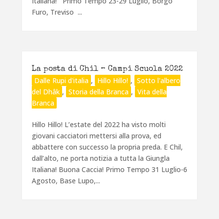
Italiana! Primo Tempo 23-29 Luglio, Borgo
Furo, Treviso ...
La posta di Chil – Campi Scuola 2022
Dalle Rupi d'italia
,
Hillo Hillo!
,
Sotto l'albero
del Dhâk
,
Storia della Branca
,
Vita della
Branca
Hillo Hillo! L’estate del 2022 ha visto molti
giovani cacciatori mettersi alla prova, ed
abbattere con successo la propria preda. E Chil,
dall’alto, ne porta notizia a tutta la Giungla
Italiana! Buona Caccia! Primo Tempo 31 Luglio-6
Agosto, Base Lupo,...