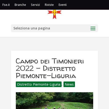
Fse.it
Branche
Servizi
Riviste
Eventi
Seleziona una pagina
Campo dei Timonieri
2022 – Distretto
Piemonte-Liguria
Distretto Piemonte-Liguria
,
News