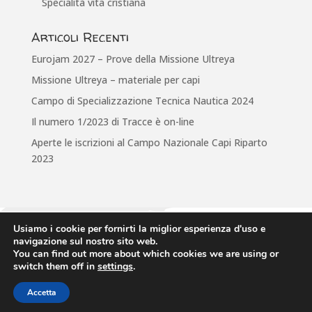
Specialità vita cristiana
Articoli Recenti
Eurojam 2027 – Prove della Missione Ultreya
Missione Ultreya – materiale per capi
Campo di Specializzazione Tecnica Nautica 2024
Il numero 1/2023 di Tracce è on-line
Aperte le iscrizioni al Campo Nazionale Capi Riparto
2023
Usiamo i cookie per fornirti la miglior esperienza d'uso e
Associazione Italiana Guide e Scouts d'Europa Cattolici
navigazione sul nostro sito web.
via Anicia, 10 • 00153 Roma • tel: 065884430 • email: infofse@fse.it
You can find out more about which cookies we are using or
CODICE FISCALE: 80441060581
switch them off in
settings
.
Accetta
2015 © Scout d'Europa
Informativa Privacy
|
Informativa Cookies