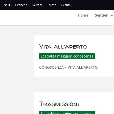
Fse.it
Branche
Servizi
Riviste
Eventi
Home
Sentieri
Vita all’aperto
Specialità maggiori conoscenza
CONOSCENZA – VITA ALL’APERTO
Trasmissioni
Specialità maggiori conoscenza