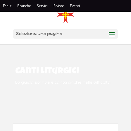
Fse.it
Branche
Servizi
Riviste
Eventi
Seleziona una pagina
Canti Liturgici
La guida sorride e canta anche nelle difficoltà