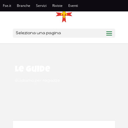
Fse.it
Branche
Servizi
Riviste
Eventi
Seleziona una pagina
Le Guide
Guidismo per ragazze