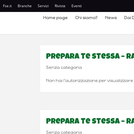
Fse.it
Branche
Servizi
Riviste
Eventi
Home page
Chi siamo?
News
Dai D
Prepara te stessa – Ra
Senza categoria
Non hai l’autorizzazione per visualizzar
Prepara te stessa – R
Senza categoria