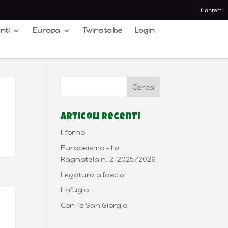
Contatti
nti
Europa
Twins to be
Login
Articoli recenti
Il forno
Europeismo – La
Ragnatela n. 2-2025/2026
Legatura a fascia
Il rifugio
Con Te San Giorgio