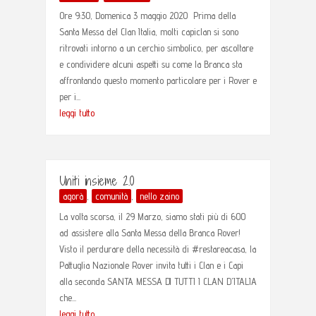
Ore 9:30, Domenica 3 maggio 2020 Prima della
Santa Messa del Clan Italia, molti capiclan si sono
ritrovati intorno a un cerchio simbolico, per ascoltare
e condividere alcuni aspetti su come la Branca sta
affrontando questo momento particolare per i Rover e
per i...
leggi tutto
Uniti insieme 2.0
agorà
,
comunità
,
nello zaino
La volta scorsa, il 29 Marzo, siamo stati più di 600
ad assistere alla Santa Messa della Branca Rover!
Visto il perdurare della necessità di #restareacasa, la
Pattuglia Nazionale Rover invita tutti i Clan e i Capi
alla seconda SANTA MESSA DI TUTTI I CLAN D'ITALIA
che...
leggi tutto