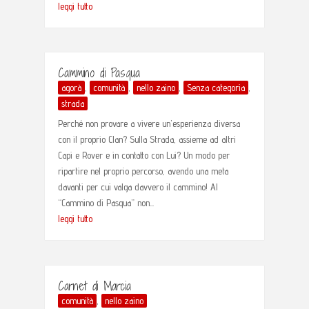
leggi tutto
Cammino di Pasqua
agorà
,
comunità
,
nello zaino
,
Senza categoria
,
strada
Perché non provare a vivere un'esperienza diversa
con il proprio Clan? Sulla Strada, assieme ad altri
Capi e Rover e in contatto con Lui? Un modo per
ripartire nel proprio percorso, avendo una meta
davanti per cui valga davvero il cammino! Al
“Cammino di Pasqua” non...
leggi tutto
Carnet di Marcia
comunità
,
nello zaino