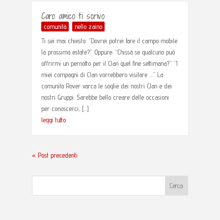
Caro amico ti scrivo
comunità
,
nello zaino
Ti sei mai chiesto: “Dovrei potrei fare il campo mobile
la prossima estate?” Oppure: “Chissà se qualcuno può
offrirmi un pernotto per il Clan quel fine settimana?” “I
miei compagni di Clan vorrebbero visitare …” La
comunità Rover varca le soglie dei nostri Clan e dei
nostri Gruppi. Sarebbe bello creare delle occasioni
per conoscerci, […]
leggi tutto
« Post precedenti