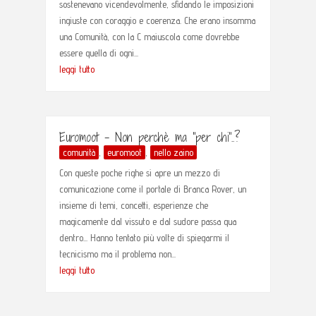
sostenevano vicendevolmente, sfidando le imposizioni
ingiuste con coraggio e coerenza. Che erano insomma
una Comunità, con la C maiuscola come dovrebbe
essere quella di ogni...
leggi tutto
Euromoot – Non perchè ma “per chi”..?
comunità
,
euromoot
,
nello zaino
Con queste poche righe si apre un mezzo di
comunicazione come il portale di Branca Rover, un
insieme di temi, concetti, esperienze che
magicamente dal vissuto e dal sudore passa qua
dentro... Hanno tentato più volte di spiegarmi il
tecnicismo ma il problema non...
leggi tutto