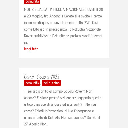
comunità
NOTIZIE DALLA PATTUGLIA NAZIONALE ROVER Il 28
e 29 Maggio, tra Ancona e Loreto si è svolto il terzo
incontro, di questo nuovo triennio, della PNR. Così
come fatto già in precedenza, la Pattuglia Nazionale
Rover suddivisa in Pattuglie ha portato avanti i lavori
in...
leggi tutto
Campi Scuola 2022
comunità
,
nello zaino
Ti sei già iscritto al Campo Scuola Rover? Non
ancora? E allora perché stai ancora leggendo questo
articolo invece di andare ad iscriverti? Non sai
come? Chiedi informazioni al tuo Capogruppo e
all'incaricato di Distretto Non sai quando? Dal 20 al
27 Agosto Non...