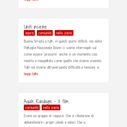
Uniti insieme
agorà
,
comunità
,
nello zaino
Buona Strada a tutti, in questi giorni difficili, noi della
Pattuglia Nazionale Rover ci siamo interrogati sul
come essere "prossimi" anche in un momento così
inedito e inaspettato come quello che stiamo vivendo.
Tutti noi stiamo attraversando difficoltà e tensioni, e...
leggi tutto
Aquile Randagie – Il film
comunità
,
nello zaino
Erano un gruppo di ragazzi. Che si rifiutarono di
abbandonare i propri ideali e valori. Che si