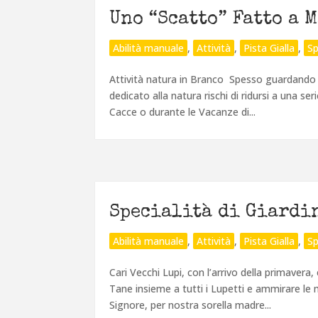
Uno “Scatto” Fatto a 
Abilità manuale
,
Attività
,
Pista Gialla
,
Sp
Attività natura in Branco Spesso guardando al
dedicato alla natura rischi di ridursi a una ser
Cacce o durante le Vacanze di...
Specialità di Giardi
Abilità manuale
,
Attività
,
Pista Gialla
,
Sp
Cari Vecchi Lupi, con l’arrivo della primavera
Tane insieme a tutti i Lupetti e ammirare le 
Signore, per nostra sorella madre...