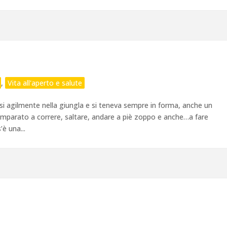
,
Vita all'aperto e salute
 agilmente nella giungla e si teneva sempre in forma, anche un
mparato a correre, saltare, andare a piè zoppo e anche…a fare
è una...