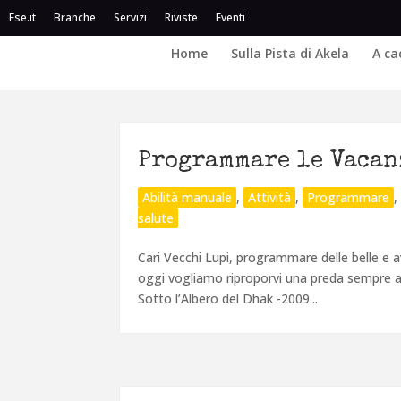
Fse.it
Branche
Servizi
Riviste
Eventi
Home
Sulla Pista di Akela
A ca
Programmare le Vacan
Abilità manuale
,
Attività
,
Programmare
salute
Cari Vecchi Lupi, programmare delle belle e a
oggi vogliamo riproporvi una preda sempre at
Sotto l’Albero del Dhak -2009...