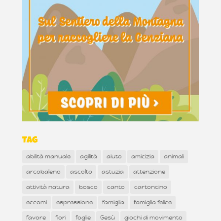
Tag
abilità manuale
agilità
aiuto
amicizia
animali
arcobaleno
ascolto
astuzia
attenzione
attività natura
bosco
canto
cartoncino
eccomi
espressione
famiglia
famiglia felice
favore
fiori
foglie
Gesù
giochi di movimento