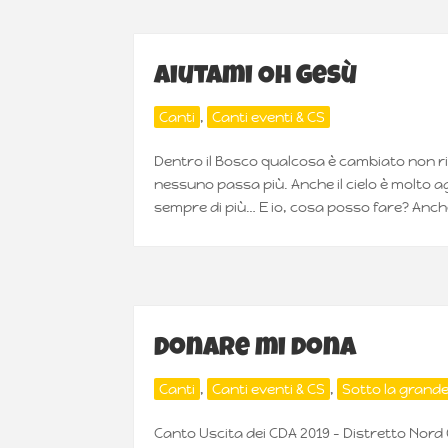
Aiutami Oh Gesù
Canti
,
Canti eventi & CS
Dentro il Bosco qualcosa è cambiato non ri
nessuno passa più. Anche il cielo è molto ag
sempre di più… E io, cosa posso fare? Anche
Donare mi dona
Canti
,
Canti eventi & CS
,
Sotto la grand
Canto Uscita dei CDA 2019 – Distretto Nord