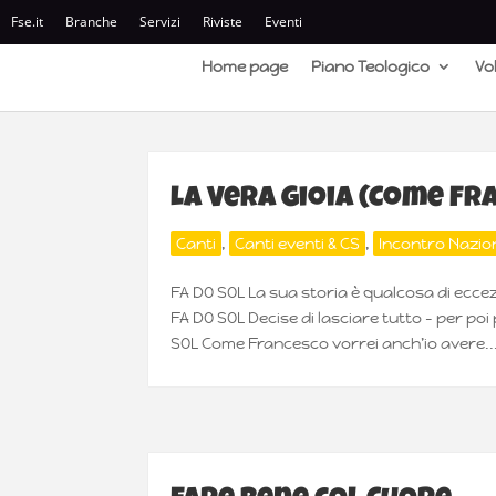
Fse.it
Branche
Servizi
Riviste
Eventi
Home page
Piano Teologico
Vo
La Vera Gioia (Come Fr
Canti
,
Canti eventi & CS
,
Incontro Nazio
FA DO SOL La sua storia è qualcosa di ecc
FA DO SOL Decise di lasciare tutto – per po
SOL Come Francesco vorrei anch’io avere..