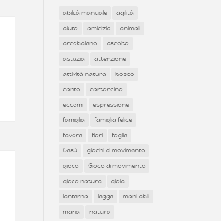
abilità manuale
agilità
aiuto
amicizia
animali
arcobaleno
ascolto
astuzia
attenzione
attività natura
bosco
canto
cartoncino
eccomi
espressione
famiglia
famiglia felice
favore
fiori
foglie
Gesù
giochi di movimento
gioco
Gioco di movimento
gioco natura
gioia
lanterna
legge
mani abili
maria
natura