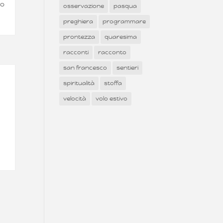
ho
osservazione
pasqua
preghiera
programmare
prontezza
quaresima
racconti
racconto
san francesco
sentieri
spiritualità
stoffa
velocità
volo estivo