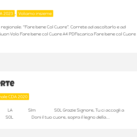
DA 2023
,
Voliamo insieme
A regionale: “Fare bene Col Cuore”. Correte ad ascoltarlo e ad
 Buon Volo Fare bene col Cuore A4 PDFscarica Fare bene col Cuore
erte
nale CDA 2020
OL RE LA SIm SOL Grazie Signore, Tu ci accogli a
ni il tuo cuore, sopra il legno della...