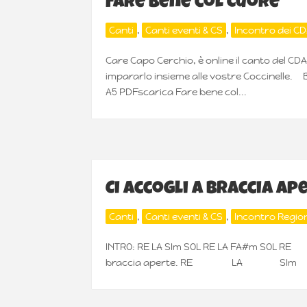
Fare bene col Cuore
Canti
,
Canti eventi & CS
,
Incontro dei C
Care Capo Cerchio, è online il canto del CD
impararlo insieme alle vostre Coccinelle.
A5 PDFscarica Fare bene col...
Ci accogli a braccia ap
Canti
,
Canti eventi & CS
,
Incontro Regio
INTRO: RE LA SIm SOL RE LA FA#m S
braccia aperte. RE LA SIm SOL Do