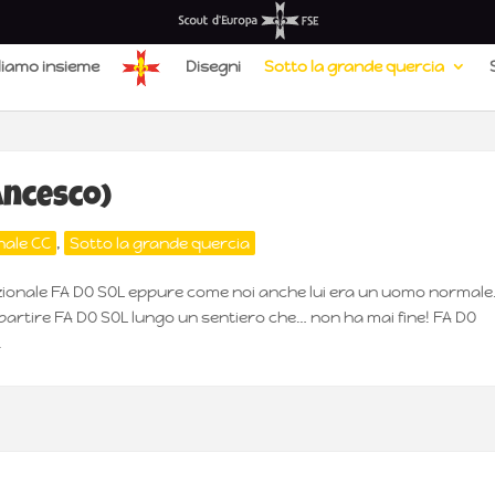
liamo insieme
Disegni
Sotto la grande quercia
ancesco)
nale CC
,
Sotto la grande quercia
ezionale FA DO SOL eppure come noi anche lui era un uomo normale
i partire FA DO SOL lungo un sentiero che… non ha mai fine! FA DO
.