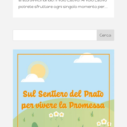
si sta avvicinando: il Volo Estivo! Al Volo Estivo
potrete sfruttare ogni singolo momento per...