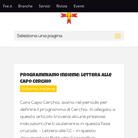
Fse.it
Branche
Servizi
Riviste
Eventi
Seleziona una pagina
Programmiamo insieme: lettera alle
Capo Cerchio
Voliamo insieme
Cara Capo Cerchio, siamo nel periodo per
definire il programma di Cerchio. In allegato a
questo articolo troverai alcune preziose
indicazioni che ti aiuteranno in questa fase
cruciale. – Lettera alle CC – in questo
documento la Pattuglia Coccinelle ti...