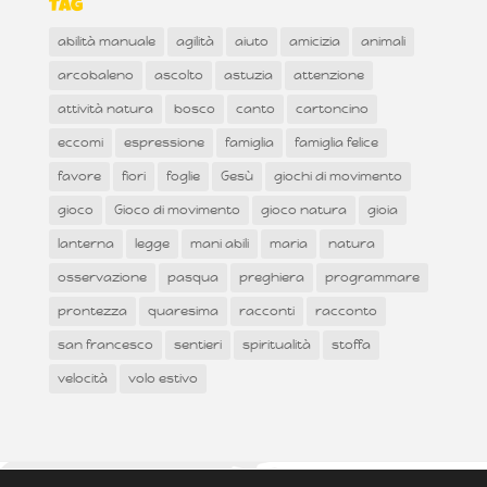
Tag
abilità manuale
agilità
aiuto
amicizia
animali
arcobaleno
ascolto
astuzia
attenzione
attività natura
bosco
canto
cartoncino
eccomi
espressione
famiglia
famiglia felice
favore
fiori
foglie
Gesù
giochi di movimento
gioco
Gioco di movimento
gioco natura
gioia
lanterna
legge
mani abili
maria
natura
osservazione
pasqua
preghiera
programmare
prontezza
quaresima
racconti
racconto
san francesco
sentieri
spiritualità
stoffa
velocità
volo estivo