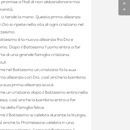
o promise a Noè di non abbandonare mai
manità.
 ci tende la mano. Questa prima alleanza
 Dio si ripete nella vita di ogni cristiano nel
ttesimo.
Battesimo è la nuova alleanza fra Dio e
omo. Dopo il Battesimo l’uomo entra a far
te di una grande famiglia cristiana.
out
e nel Battesimo un cristiano fa la sua
ima alleanza con Dio, così anche la bambina
la sua prima alleanza scout.
e un cristiano dopo il Battesimo entra nella
esa, così anche la bambina entra a far
te della Famiglia felice.
e il Battesimo si celebra durante la liturgia,
sì anche la
Promessa
si celebra in una
rimonia solenne. Come nel Battesimo il