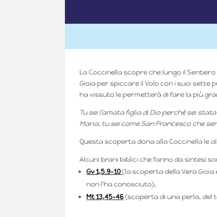
La Coccinella scopre che lungo il Sentiero
Gioia per spiccare il Volo con i suoi sette 
ha vissuto le permetterà di fare la più gr
Tu sei l’amata figlia di Dio perché sei sta
Maria, tu sei come San Francesco che sent
Questa scoperta dona alla Coccinella le a
Alcuni brani biblici che fanno da sintesi s
Gv 1,5.9-10
(la scoperta della Vera Gioia
non l’ha conosciuto);
Mt 13,45-46
(scoperta di una perla, del