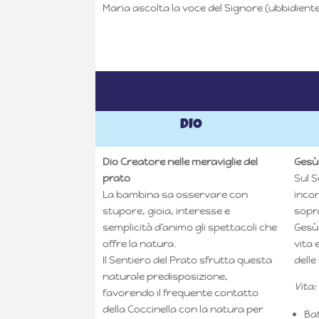
Maria ascolta la voce del Signore (ubbidient
DIO
Dio Creatore
nelle meraviglie del
Gesù
prato
Sul S
La bambina sa osservare con
inco
stupore, gioia, interesse e
sopr
semplicità d’animo gli spettacoli che
Gesù 
offre la natura.
vita 
Il Sentiero del Prato sfrutta questa
delle
naturale predisposizione,
Vita:
favorendo il frequente contatto
della Coccinella con la natura per
Bat