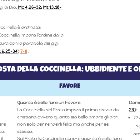
gi di Dio,
Mc 4,26-32
;
Mt 13,18-
)
.
ccinella è
ordinata
:
Coccinella impara l’ordine dalla
ura con la parabola dei gigli
 6,25-34
)
7-8
.
OSTA DELLA COCCINELLA: UBBIDIENTE E 
FAVORE
Quanto è bello fare un Favore
Damm
La Coccinella del Prato impara il primo passo da
23
):
cristiana ovvero quanto sia bello amare gli altri
Ch
ere
non solo per renderli felici ma anche per se
La 
ta.
stessa.
ami
il
Sul Prato la Coccinella scopre quanto è bello fare