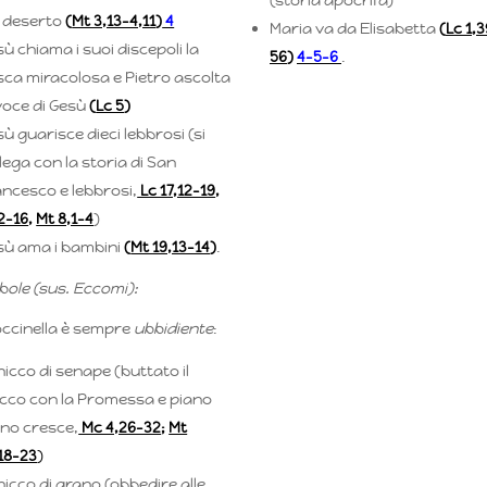
l deserto
(
Mt 3,13–4,11
)
4
Maria va da Elisabetta
(
Lc 1,
ù chiama i suoi discepoli la
56
)
4-5-6
.
sca miracolosa e Pietro ascolta
voce di Gesù
(
Lc 5
)
ù guarisce dieci lebbrosi (si
lega con la storia di San
ancesco e lebbrosi,
Lc 17,12-19
,
2-16
,
Mt 8,1-4
)
sù ama i bambini
(
Mt 19,13-14
)
.
bole (sus. Eccomi):
occinella è sempre
ubbidiente
:
chicco di senape (buttato il
icco con la Promessa e piano
ano cresce,
Mc 4,26-32
;
Mt
18-23
)
chicco di grano (obbedire alle