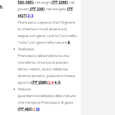
593-595)
,
nei sogni
(FF 1399)
, nei
39-
poveri
(FF 339)
, nel Vangelo
(FF
1427)
2-3
.
Francesco capisce che il Signore
lo chiama in modi diversi e lo
segue con gioia, così la Coccinella
“vola” con gioia nella natura
6
.
Ordinata:
Francesco abbandona la vita
mondana, rinuncia ai piaceri,
dona i vestiti, aiuta i lebbrosi,
diventa povero, pulisce la chiesa
sporca
(FF 1588)
1-4
4-5
.
Natura
:
guardare la bellezza della natura
che riempiva Francesco di gioia
(FF 460)
4
10
.