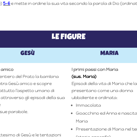
e)
5-6
e mette in ordine la sua vita secondo la parola di Dio (ordina
LE FIGURE
GESù
MARIA
 amico
I primi passi con Maria
entiero del Prato la bambina
(sus. Maria)
ntra Gesù amico e scopre
Episodi della vita di Maria che la
attutto l’aspetto umano di
presentano come una donna
attraverso gli episodi della sua
ubbidiente e ordinata:
e
Immacolata
 sue parabole.
Gioacchino ed Anna e nascita
Maria
Presentazione di Maria nel t
tesimo di Gesù e le tentazioni
(storia apocrifa)