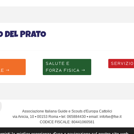
O DEL PRATO
SALUTE E
SERVIZIO
LE
FORZA FISICA
Associazione Italiana Guide e Scouts d'Europa Cattolici
via Anicia, 10 • 00153 Roma • tel: 065884430 • email: infofse@fse.it
CODICE FISCALE: 80441060581
rnirti la miglior esperienza d'uso e navigazione sul nostro sito web.