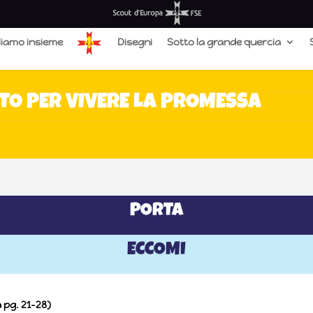
liamo insieme
Disegni
Sotto la grande quercia
ATO PER VIVERE LA PROMESSA
PORTA
ECCOMI
 pg. 21-28)