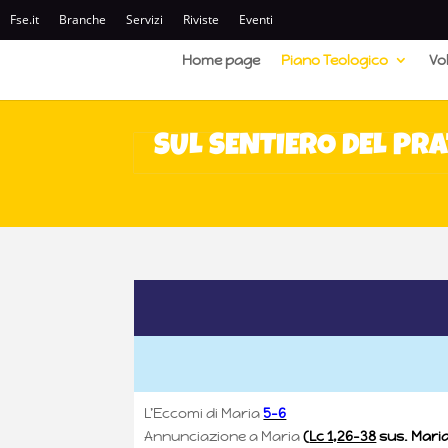
Fse.it
Branche
Servizi
Riviste
Eventi
Home page
Piano Teologico
Vo
SUL SENTIERO DEL PR
L’Eccomi di Maria
5-6
Annunciazione a Maria
(
Lc 1,26-38
sus. Maria