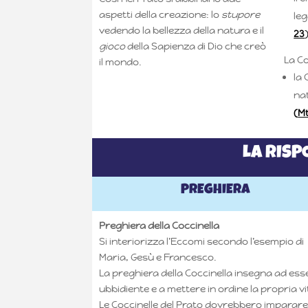
aspetti della creazione: lo
stupore
leg
vedendo la bellezza della natura e il
23
gioco
della Sapienza di Dio che creò
La Co
il mondo.
la 
nat
(
Mt
LA RISP
PREGHIERA
Preghiera della Coccinella
Si interiorizza l’Eccomi secondo l’esempio di
Maria, Gesù e Francesco.
La preghiera della Coccinella insegna ad ess
ubbidiente e a mettere in ordine la propria vi
Le Coccinelle del Prato dovrebbero imparare 