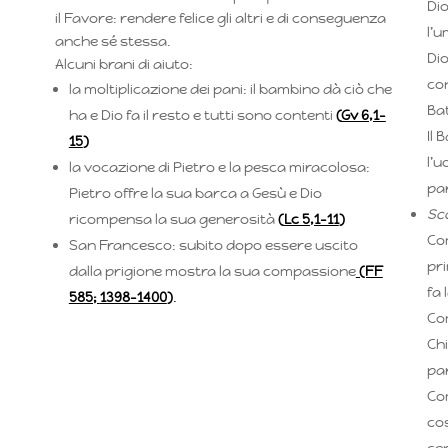
Di
il Favore: rendere felice gli altri e di conseguenza
l’u
anche sé stessa.
Dio
Alcuni brani di aiuto:
con
la moltiplicazione dei pani: il bambino dà ciò che
Ba
ha e Dio fa il resto e tutti sono contenti
(
Gv 6,1-
Il 
15
)
l’u
la vocazione di Pietro e la pesca miracolosa:
par
Pietro offre la sua barca a Gesù e Dio
Sc
ricompensa la sua generosità
(
Lc 5,1-11
)
Com
San Francesco: subito dopo essere uscito
pr
dalla prigione mostra la sua compassione
(FF
fa 
585;
1398-1400
)
.
Com
Chi
par
Com
co
ce