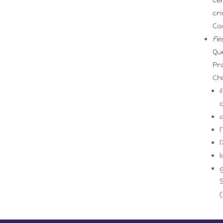
cri
Co
Fe
Qu
Pro
Ch
i
c
a
l
g