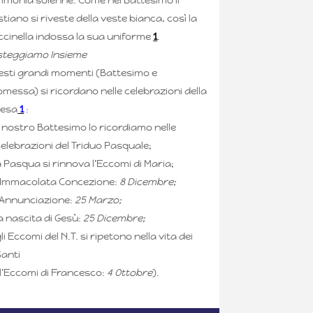
stiano si riveste della veste bianca, così la
ccinella indossa la sua uniforme
1
.
steggiamo Insieme
esti grandi momenti (Battesimo e
messa) si ricordano nelle celebrazioni della
iesa
1
:
l nostro Battesimo lo ricordiamo nelle
elebrazioni del Triduo Pasquale;
 Pasqua si rinnova l’Eccomi di Maria;
l’Immacolata Concezione:
8 Dicembre;
l’Annunciazione:
25 Marzo;
a nascita di Gesù:
25 Dicembre;
li Eccomi del N.T. si ripetono nella vita dei
Santi
(l’Eccomi di Francesco:
4 Ottobre
).