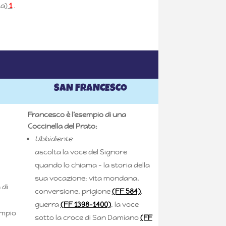
ta)
1
.
SAN FRANCESCO
Francesco è l’esempio di una
Coccinella del Prato:
Ubbidiente
:
ascolta la voce del Signore
quando lo chiama – la storia della
sua vocazione: vita mondana,
 di
conversione, prigione
(FF 584)
,
guerra
(FF 1398-1400)
, la voce
empio
sotto la croce di San Damiano
(FF