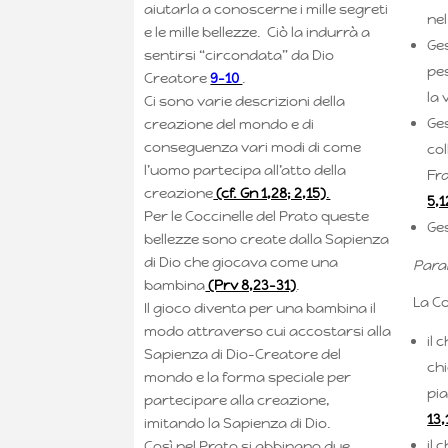
aiutarla a conoscerne i mille segreti
ne
e le mille bellezze. Ciò la indurrà a
Ges
sentirsi “circondata” da Dio
pe
Creatore
9-10
.
la 
Ci sono varie descrizioni della
Ges
creazione del mondo e di
conseguenza vari modi di come
col
l’uomo partecipa all’atto della
Fr
creazione
(cf. Gn 1,28; 2,15)
.
5,1
Per le Coccinelle del Prato queste
Ge
bellezze sono create dalla Sapienza
di Dio che giocava come una
Para
bambina
(Prv 8,23-31)
.
La C
Il gioco diventa per una bambina il
modo attraverso cui accostarsi alla
il 
Sapienza di Dio-Creatore del
ch
mondo e la forma speciale per
pi
partecipare alla creazione,
13,
imitando la Sapienza di Dio.
il 
Così nel Prato si abbinano due