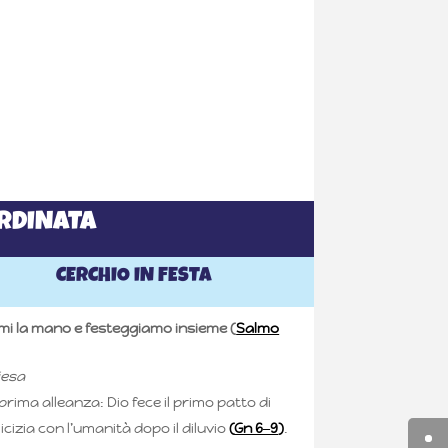
ORDINATA
CERCHIO IN FESTA
i la mano e festeggiamo insieme (
Salmo
iesa
prima alleanza: Dio fece il primo patto di
cizia con l’umanità dopo il diluvio
(
Gn 6‒9
)
.