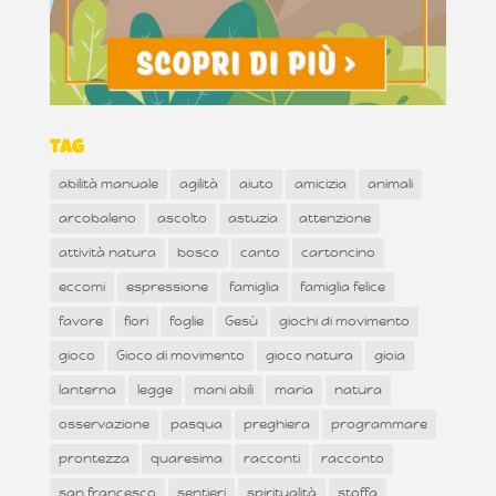
Tag
abilità manuale
agilità
aiuto
amicizia
animali
arcobaleno
ascolto
astuzia
attenzione
attività natura
bosco
canto
cartoncino
eccomi
espressione
famiglia
famiglia felice
favore
fiori
foglie
Gesù
giochi di movimento
gioco
Gioco di movimento
gioco natura
gioia
lanterna
legge
mani abili
maria
natura
osservazione
pasqua
preghiera
programmare
prontezza
quaresima
racconti
racconto
san francesco
sentieri
spiritualità
stoffa