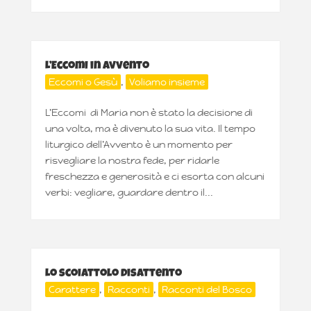
L’Eccomi in Avvento
Eccomi o Gesù
,
Voliamo insieme
L’Eccomi di Maria non è stato la decisione di
una volta, ma è divenuto la sua vita. Il tempo
liturgico dell’Avvento è un momento per
risvegliare la nostra fede, per ridarle
freschezza e generosità e ci esorta con alcuni
verbi: vegliare, guardare dentro il...
Lo scoiattolo disattento
Carattere
,
Racconti
,
Racconti del Bosco