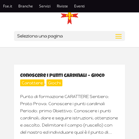
Fse.it
Branche
Servizi
Riviste
Eventi
Seleziona una pagina
Conoscere i punti cardinali – Gioco
Carattere
,
Giochi
Punto di formazione CARATTERE Sentiero:
Prato Prova: Conoscere i punti cardinali
Periodo: primo Obiettivo: Conoscere i punti
cardinali; dare e seguire istruzioni; attenzione
e ascolto. Delimitare il campo (ruscello) con
del nastro ed individuare qual è il punto di...