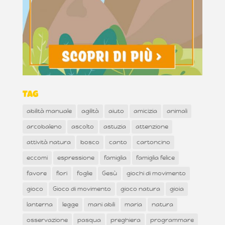
Tag
abilità manuale
agilità
aiuto
amicizia
animali
arcobaleno
ascolto
astuzia
attenzione
attività natura
bosco
canto
cartoncino
eccomi
espressione
famiglia
famiglia felice
favore
fiori
foglie
Gesù
giochi di movimento
gioco
Gioco di movimento
gioco natura
gioia
lanterna
legge
mani abili
maria
natura
osservazione
pasqua
preghiera
programmare