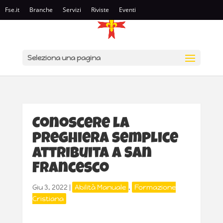
Fse.it
Branche
Servizi
Riviste
Eventi
Seleziona una pagina
Conoscere la
preghiera semplice
attribuita a San
Francesco
Giu 3, 2022
|
Abilità Manuale
,
Formazione
Cristiana