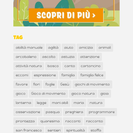
Tag
abilità manuale
agilità
aiuto
amicizia
animali
arcobaleno
ascolto
astuzia
attenzione
attività natura
bosco
canto
cartoncino
eccomi
espressione
famiglia
famiglia felice
favore
fiori
foglie
Gesù
giochi di movimento
gioco
Gioco di movimento
gioco natura
gioia
lanterna
legge
mani abili
maria
natura
osservazione
pasqua
preghiera
programmare
prontezza
quaresima
racconti
racconto
san francesco
sentieri
spiritualità
stoffa