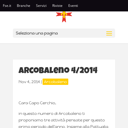
Fse.it
Branche
Servizi
Riviste
Eventi
Seleziona una pagina
Arcobaleno 4/2014
Nov 4, 2014
|
Arcobaleno
Cara Capo Cerchio,
in questo numero di Arcobaleno ti
proponiamo tre attività pensate per questo
primo periodo dell’anno. Insieme alla Pattuglia